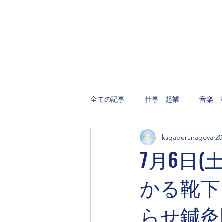
全ての記事
仕事 起業
音楽 
kagaburanagoya
2
7月6日(
かる靴下
らせ鍼灸