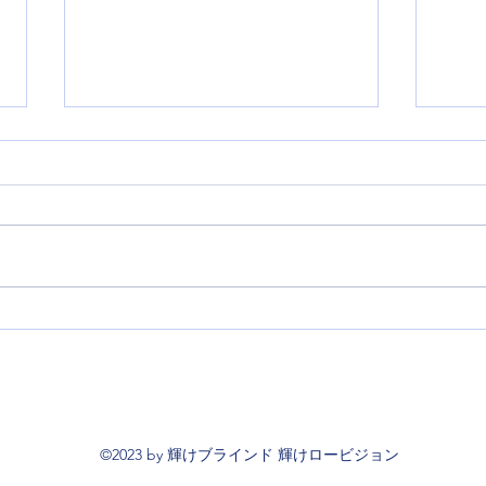
4月19日(土)、26日(土)放送
3月
エルビーフォンの魅力と可能
ゲス
性 ゲスト 合同会社フロッ
ンエン
グワークス代表社員 岸本将
石川
志氏、株式会社リモートアシ
©2023 by 輝けブラインド 輝けロービジョン
スト代表取締役社長 藤井慎