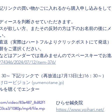
記リンクの買い物かごに入れるから購入申し込みをして
ディースを判断させていただきます。
スが欲しい方、またその反対の方は下のお名前の後にメ
い。
直送（実際はハートフルよりクリックポストにて発送）
替をご選択ください。
などはアンダーでは進みませんのでスペースキーでお進
/74346/2024/07/12/item-376/
：30～ 下記リンクで（再放送は7月13日(土)16：30～）
ビジョン (yumenotane.jp)
ルを聴くでエンター
c.com/video/83e487_8d82f1
ひらせ鍼灸院
03ca3/1080p/mp4/file.mp
https://www.yoihari.net/