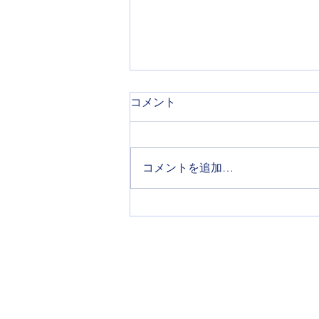
コメント
コメントを追加…
5月3日(土)、10日(土)放送 タ
ンデム自転車で風を切る