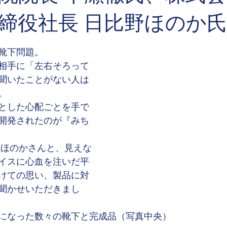
締役社長 日比野ほのか氏
靴下問題。
相手に「左右そろって
聞いたことがない人は
。
とした心配ごとを手で
開発されたのが『みち
野ほのかさんと、見えな
イスに心血を注いだ平
けての思い、製品に対
聞かせいただきまし
になった数々の靴下と完成品（写真中央）