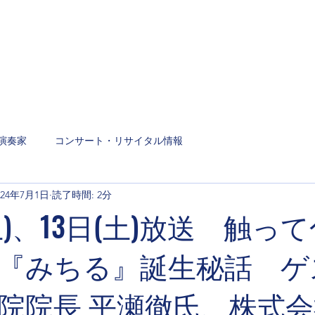
演奏家
コンサート・リサイタル情報
024年7月1日
読了時間: 2分
土)、13日(土)放送 触っ
『みちる』誕生秘話 ゲ
院院長 平瀬徹氏、株式