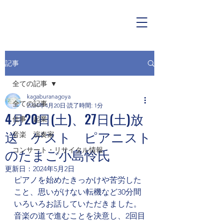
記事
全ての記事
kagaburanagoya
全ての記事
2024年4月20日
読了時間: 1分
4月20日(土)、27日(土)放
仕事 起業
送 ゲスト ピアニスト
音楽 演奏家
のたまご小島怜氏
コンサート・リサイタル情報
更新日：
2024年5月2日
ピアノを始めたきっかけや苦労した
こと、思いがけない転機など30分間
いろいろお話していただきました。
音楽の道で進むことを決意し、2回目