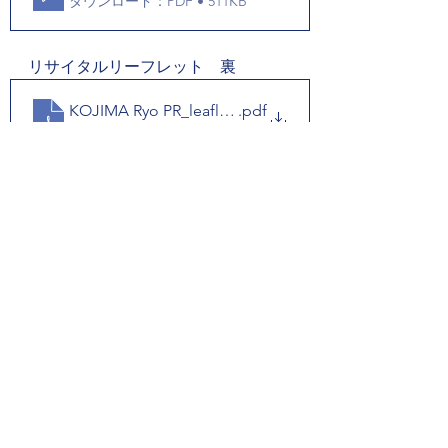
ダウンロード：PDF • 511KB
リサイタルリーフレット　裏
KOJIMA Ryo PR_leaflet_B
.pdf
ダウンロード：PDF • 547KB
視覚障害
クラシック音楽
リサイタル
名古屋
音楽 演奏家
コンサート・リサイタル情報