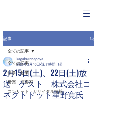
記事
全ての記事
kagaburanagoya
全ての記事
2025年2月10日
読了時間: 1分
2月15日(土)、22日(土)放
仕事 起業
送 ゲスト 株式会社コ
音楽 演奏家
ネクトドット星野寛氏
コンサート・リサイタル情報